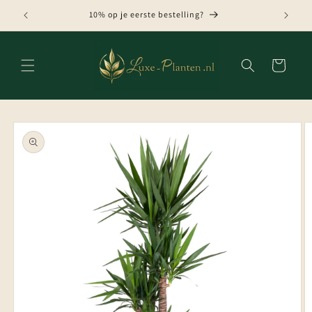
Meteen
naar de
10% op je eerste bestelling?
content
Winkelwagen
Ga direct naar
productinformatie