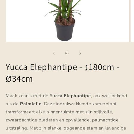
Media
M
1
2
openen
o
van
1
/
3
in
in
modaal
m
Yucca Elephantipe - ↨180cm -
Ø34cm
Maak kennis met de
Yucca Elephantipe
, ook wel bekend
als de
Palmlelie
. Deze indrukwekkende kamerplant
transformeert elke binnenruimte met zijn stijlvolle,
zwaardachtige bladeren en opvallende, palmachtige
uitstraling. Met zijn slanke, opgaande stam en levendige