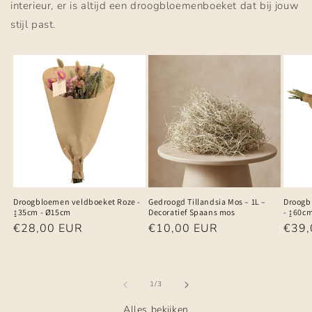
interieur, er is altijd een droogbloemenboeket dat bij jouw
stijl past.
Droogbloemen veldboeket Roze -
Gedroogd Tillandsia Mos – 1L –
Droogb
↨35cm - Ø15cm
Decoratief Spaans mos
- ↨60c
Normale
€28,00 EUR
Normale
€10,00 EUR
Norm
€39,
prijs
prijs
prijs
van
1
/
3
Alles bekijken