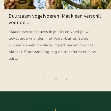
Duurzaam vogelvoeren: Maak een verschil
voor de...
Maak bewuste keuzes in je tuin en voed jouw
gevederde vrienden met Vogel-Buffet. Samen
kunnen we een positieve impact maken op onze
planeet. Start vandaag nog en transformeer jouw
tuin...
van
1
/
3