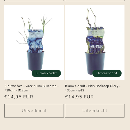
Uitverkocht
Uitverkocht
Blauwe bes - Vaccinium Bluecrop -
Blauwe druif - Vitis Boskoop Glory -
↨30cm - Ø12cm
↨30cm - Ø12
Normale
€14,95 EUR
Normale
€14,95 EUR
prijs
prijs
Uitverkocht
Uitverkocht