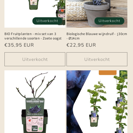
Uitverkocht
Uitverkocht
BIO Fruitplanten - mix set van 3
Biologische Blauwe wijndruif - ↨30cm
verschillende soorten - Zoete oogst
- Ø14cm
Normale
€35,95 EUR
Normale
€22,95 EUR
prijs
prijs
Uitverkocht
Uitverkocht