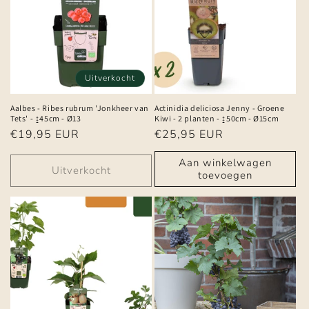
Uitverkocht
Aalbes - Ribes rubrum 'Jonkheer van
Actinidia deliciosa Jenny - Groene
Tets' - ↨45cm - Ø13
Kiwi - 2 planten - ↨50cm - Ø15cm
Normale
€19,95 EUR
Normale
€25,95 EUR
prijs
prijs
Aan winkelwagen
Uitverkocht
toevoegen