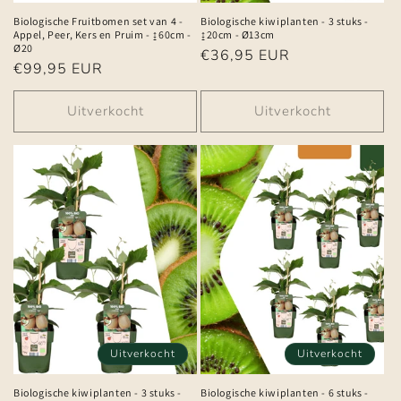
Biologische Fruitbomen set van 4 -
Biologische kiwiplanten - 3 stuks -
Appel, Peer, Kers en Pruim - ↨60cm -
↨20cm - Ø13cm
Ø20
Normale
€36,95 EUR
Normale
€99,95 EUR
prijs
prijs
Uitverkocht
Uitverkocht
Uitverkocht
Uitverkocht
Biologische kiwiplanten - 3 stuks -
Biologische kiwiplanten - 6 stuks -