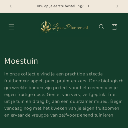
Meteen
naar de
GRATIS VERZENDING VANAF € 75,-
content
Winkelwagen
C
Moestuin
o
In onze collectie vind je een prachtige selectie
l
fruitbomen: appel, peer, pruim en kers. Deze biologisch
gekweekte bomen zijn perfect voor het creëren van je
l
eigen fruitige oase. Geniet van vers, zelfgeplukt fruit
uit je tuin en draag bij aan een duurzamer milieu. Begin
e
vandaag nog met het kweken van je eigen fruitbomen
c
en ervaar de vreugde van zelfvoorzienend tuinieren!
t