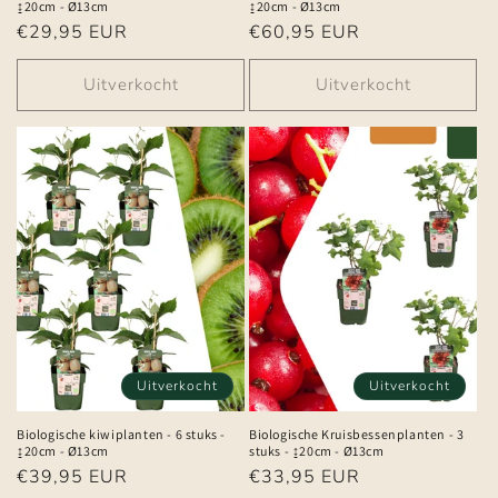
↨20cm - Ø13cm
↨20cm - Ø13cm
Normale
€29,95 EUR
Normale
€60,95 EUR
prijs
prijs
Uitverkocht
Uitverkocht
Uitverkocht
Uitverkocht
Biologische kiwiplanten - 6 stuks -
Biologische Kruisbessenplanten - 3
↨20cm - Ø13cm
stuks - ↨20cm - Ø13cm
Normale
€39,95 EUR
Normale
€33,95 EUR