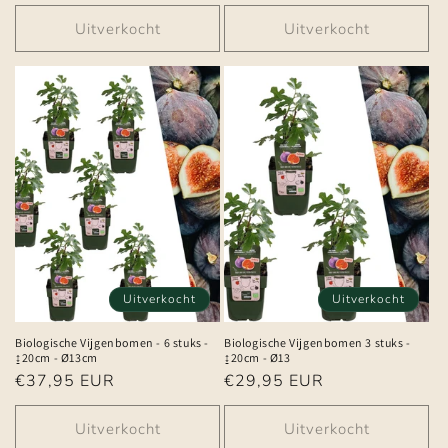
prijs
prijs
Uitverkocht
Uitverkocht
Uitverkocht
Uitverkocht
Biologische Vijgenbomen - 6 stuks -
Biologische Vijgenbomen 3 stuks -
↨20cm - Ø13cm
↨20cm - Ø13
Normale
€37,95 EUR
Normale
€29,95 EUR
prijs
prijs
Uitverkocht
Uitverkocht