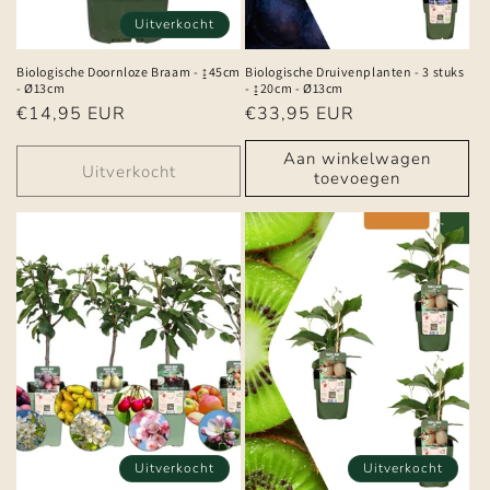
Uitverkocht
Biologische Doornloze Braam - ↨45cm
Biologische Druivenplanten - 3 stuks
- Ø13cm
- ↨20cm - Ø13cm
Normale
€14,95 EUR
Normale
€33,95 EUR
prijs
prijs
Aan winkelwagen
Uitverkocht
toevoegen
Uitverkocht
Uitverkocht