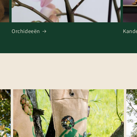
Orchideeën
Kande