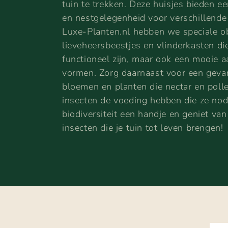
tuin te trekken. Deze huisjes bieden ee
en nestgelegenheid voor verschillende 
l
Luxe-Planten.nl hebben we speciale o
e
lieveheersbeestjes en vlinderkasten die
functioneel zijn, maar ook een mooie aa
c
vormen. Zorg daarnaast voor een geva
bloemen en planten die nectar en polle
t
insecten de voeding hebben die ze no
biodiversiteit een handje en geniet van
i
insecten die je tuin tot leven brengen!
e
: