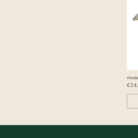
Vlinde
Nor
€24
prijs