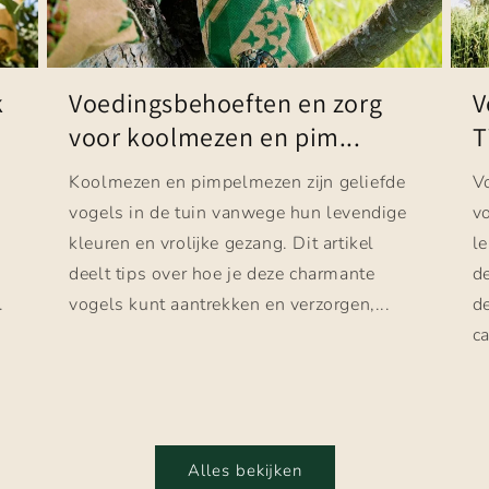
k
Voedingsbehoeften en zorg
V
voor koolmezen en pim...
T
Koolmezen en pimpelmezen zijn geliefde
V
vogels in de tuin vanwege hun levendige
vo
kleuren en vrolijke gezang. Dit artikel
le
deelt tips over hoe je deze charmante
d
.
vogels kunt aantrekken en verzorgen,...
d
ca
Alles bekijken