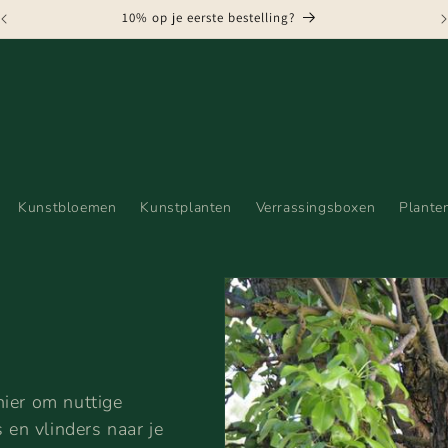
10% op je eerste bestelling?
Kunstbloemen
Kunstplanten
Verrassingsboxen
Plante
nier om nuttige
s en vlinders naar je