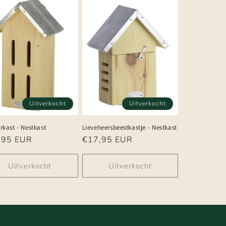
Uitverkocht
Uitverkocht
rkast - Nestkast
Lieveheersbeestkastje - Nestkast
male
,95 EUR
Normale
€17,95 EUR
prijs
Uitverkocht
Uitverkocht