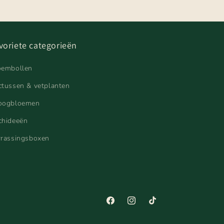
voriete categorieën
oembollen
ctussen & vetplanten
oogbloemen
chideeën
rrassingsboxen
Facebook
Instagram
TikTok