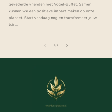
gevederde vrienden met Vogel-Buffet. Samen
kunnen we een positieve impact maken op onze
planeet. Start vandaag nog en transformeer jouw
tuin...
van
1
/
3