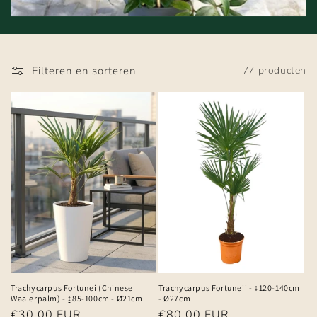
i
e
Filteren en sorteren
77 producten
:
Trachycarpus Fortunei (Chinese
Trachycarpus Fortuneii - ↨120-140cm
Waaierpalm) - ↨85-100cm - Ø21cm
- Ø27cm
Normale
€30,00 EUR
Normale
€80,00 EUR