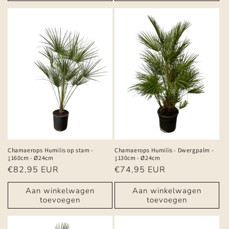
Chamaerops Humilis op stam -
Chamaerops Humilis - Dwergpalm -
↨160cm - Ø24cm
↨130cm - Ø24cm
Normale
€82,95 EUR
Normale
€74,95 EUR
prijs
prijs
Aan winkelwagen
Aan winkelwagen
toevoegen
toevoegen