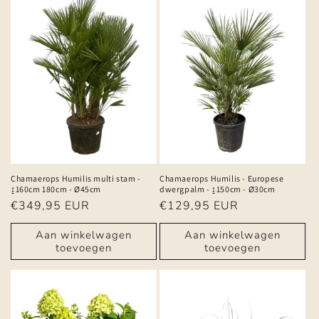
Chamaerops Humilis multi stam -
Chamaerops Humilis - Europese
↨160cm 180cm - Ø45cm
dwergpalm - ↨150cm - Ø30cm
Normale
€349,95 EUR
Normale
€129,95 EUR
prijs
prijs
Aan winkelwagen
Aan winkelwagen
toevoegen
toevoegen