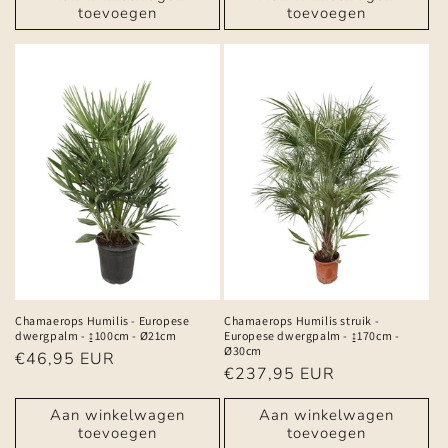
toevoegen
toevoegen
Chamaerops Humilis - Europese
Chamaerops Humilis struik -
dwergpalm - ↨100cm - Ø21cm
Europese dwergpalm - ↨170cm -
Ø30cm
Normale
€46,95 EUR
Normale
€237,95 EUR
prijs
prijs
Aan winkelwagen
Aan winkelwagen
toevoegen
toevoegen