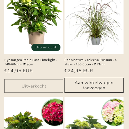
Uitverkocht
Hydrangea Paniculata Limelight -
Pennisetum x advena Rubrum - 4
↨40-60cm - Ø19cm
stuks - ↨50-60cm - Ø13cm
Normale
€14,95 EUR
Normale
€24,95 EUR
prijs
prijs
Aan winkelwagen
Uitverkocht
toevoegen