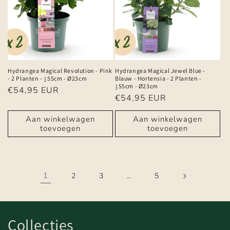
Hydrangea Magical Revolution - Pink
Hydrangea Magical Jewel Blue -
- 2 Planten - ↨55cm - Ø23cm
Blauw - Hortensia - 2 Planten -
↨55cm - Ø23cm
Normale
€54,95 EUR
Normale
€54,95 EUR
prijs
prijs
Aan winkelwagen
Aan winkelwagen
toevoegen
toevoegen
1
…
2
3
5
Collecties