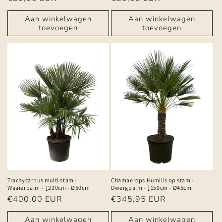
prijs
prijs
Aan winkelwagen
Aan winkelwagen
toevoegen
toevoegen
Trachycarpus multi stam -
Chamaerops Humilis op stam -
Waaierpalm - ↨230cm - Ø50cm
Dwergpalm - ↨150cm - Ø45cm
Normale
€400,00 EUR
Normale
€345,95 EUR
prijs
prijs
Aan winkelwagen
Aan winkelwagen