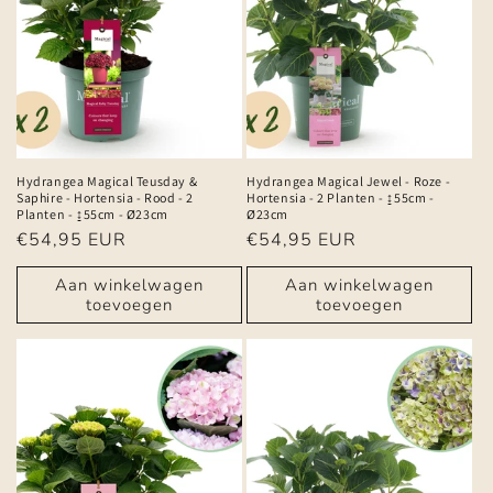
Hydrangea Magical Teusday &
Hydrangea Magical Jewel - Roze -
Saphire - Hortensia - Rood - 2
Hortensia - 2 Planten - ↨55cm -
Planten - ↨55cm - Ø23cm
Ø23cm
Normale
€54,95 EUR
Normale
€54,95 EUR
prijs
prijs
Aan winkelwagen
Aan winkelwagen
toevoegen
toevoegen