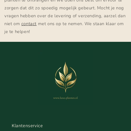
zorgen dat dit zo spoedig mogelijk gebeurt. Mocht je nog
vragen hebben over de levering of verzending, aarzel dan
niet om
contact
met ons op te nemen. We staan klaar om
je te helpen!
Klantenservice