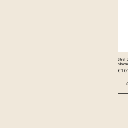
Strelit
bloem
Nor
€10
prijs