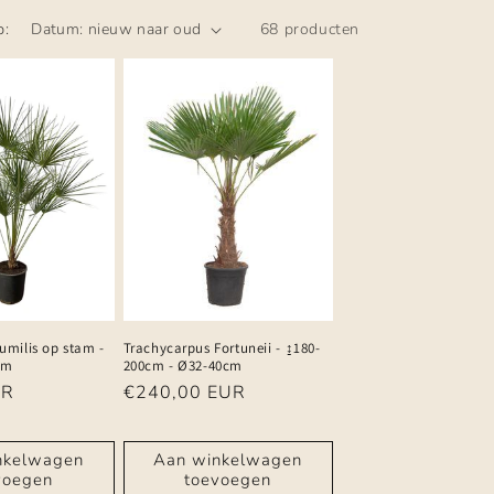
p:
68 producten
milis op stam -
Trachycarpus Fortuneii - ↨180-
cm
200cm - Ø32-40cm
UR
Normale
€240,00 EUR
prijs
nkelwagen
Aan winkelwagen
voegen
toevoegen