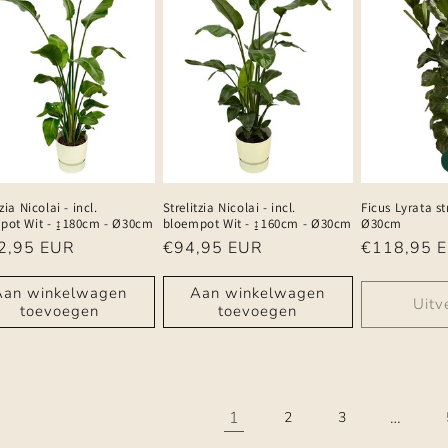
zia Nicolai - incl.
Strelitzia Nicolai - incl.
Ficus Lyrata st
pot Wit - ↨180cm - Ø30cm
bloempot Wit - ↨160cm - Ø30cm
Ø30cm
male
2,95 EUR
Normale
€94,95 EUR
Normale
€118,95 
prijs
prijs
Aan winkelwagen
Aan winkelwagen
Uitv
toevoegen
toevoegen
1
…
2
3