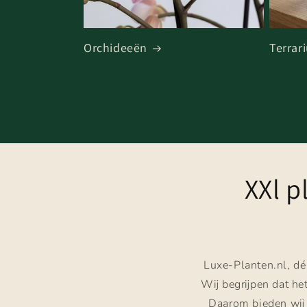
Orchideeën
Terrar
XXl p
Luxe-Planten.nl, dé
Wij begrijpen dat he
Daarom bieden wij