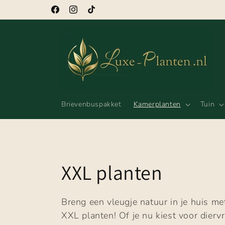
Meteen
naar de
Facebook
Instagram
TikTok
content
Brievenbuspakket
Kamerplanten
Tuin
C
XXL planten
o
Breng een vleugje natuur in je huis me
XXL planten! Of je nu kiest voor diervr
l