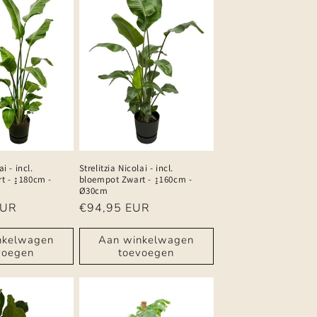
ai - incl.
Strelitzia Nicolai - incl.
t - ↨180cm -
bloempot Zwart - ↨160cm -
Ø30cm
EUR
Normale
€94,95 EUR
prijs
nkelwagen
Aan winkelwagen
voegen
toevoegen