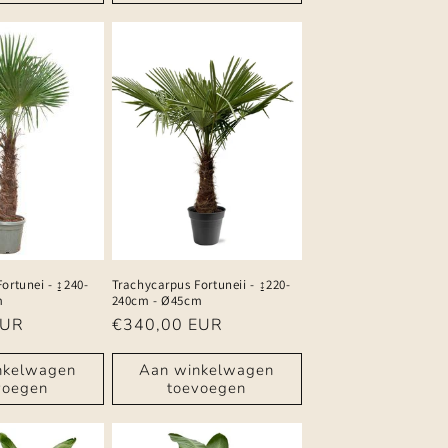
ortunei - ↨240-
Trachycarpus Fortuneii - ↨220-
m
240cm - Ø45cm
EUR
Normale
€340,00 EUR
prijs
nkelwagen
Aan winkelwagen
voegen
toevoegen