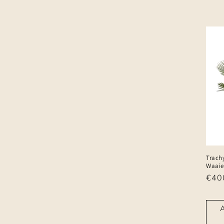
Trach
Waaie
Nor
€40
prijs