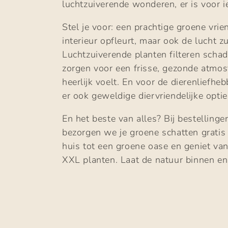
luchtzuiverende wonderen, er is voor i
l
Stel je voor: een prachtige groene vrien
interieur opfleurt, maar ook de lucht zu
e
Luchtzuiverende planten filteren schad
zorgen voor een frisse, gezonde atmosf
c
heerlijk voelt. En voor de dierenliefhe
er ook geweldige diervriendelijke optie
t
En het beste van alles? Bij bestelling
i
bezorgen we je groene schatten gratis
huis tot een groene oase en geniet va
e
XXL planten. Laat de natuur binnen en 
: