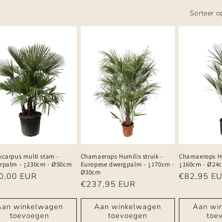
Sorteer o
ycarpus multi stam -
Chamaerops Humilis struik -
Chamaerops Hu
rpalm - ↨230cm - Ø50cm
Europese dwergpalm - ↨170cm -
↨160cm - Ø24
Ø30cm
male
0,00 EUR
Normale
€82,95 E
Normale
€237,95 EUR
prijs
prijs
Aan winkelwagen
Aan winkelwagen
Aan wi
toevoegen
toevoegen
toe