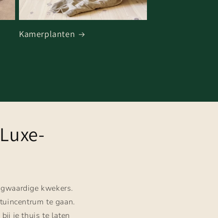
Kamerplanten
 Luxe-
ogwaardige kwekers.
 tuincentrum te gaan.
ij je thuis te laten