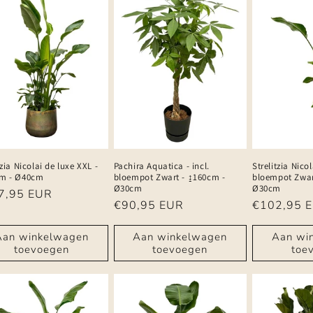
tzia Nicolai de luxe XXL -
Pachira Aquatica - incl.
Strelitzia Nicol
m - Ø40cm
bloempot Zwart - ↨160cm -
bloempot Zwar
Ø30cm
Ø30cm
male
7,95 EUR
Normale
€90,95 EUR
Normale
€102,95 
prijs
prijs
Aan winkelwagen
Aan winkelwagen
Aan wi
toevoegen
toevoegen
toe