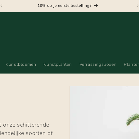
GRATIS VERZENDING VANAF € 75,-
Kunstbloemen
Kunstplanten
Verrassingsboxen
Plante
t onze schitterende
iendelijke soorten of