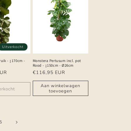
Uitverkocht
ruik - ↨170cm -
Monstera Pertusum incl. pot
Rood - ↨150cm - Ø26cm
EUR
Normale
€116,95 EUR
prijs
Aan winkelwagen
erkocht
toevoegen
5