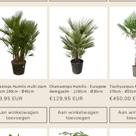
erops Humilis multi stam
Chamaerops Humilis - Europese
Trachycarpus F
0cm 180cm - Ø45cm
dwergpalm - ↨150cm - Ø30cm
270cm - Ø55c
male
9,95 EUR
Normale
€129,95 EUR
Normale
€450,00 
prijs
prijs
Aan winkelwagen
Aan winkelwagen
Aan wi
toevoegen
toevoegen
toe