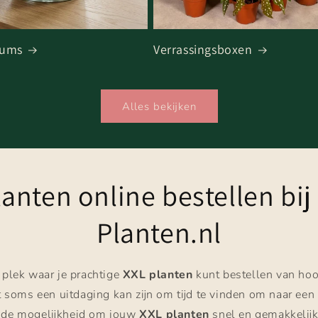
iums
Verrassingsboxen
Alles bekijken
lanten online bestellen bij
Planten.nl
 plek waar je prachtige
XXL planten
kunt bestellen van ho
t soms een uitdaging kan zijn om tijd te vinden om naar een
 de mogelijkheid om jouw
XXL planten
snel en gemakkelijk b