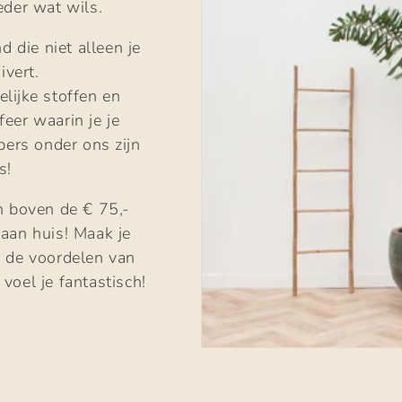
eder wat wils.
d die niet alleen je
ivert.
elijke stoffen en
eer waarin je je
bbers onder ons zijn
s!
en boven de € 75,-
 aan huis! Maak je
n de voordelen van
voel je fantastisch!