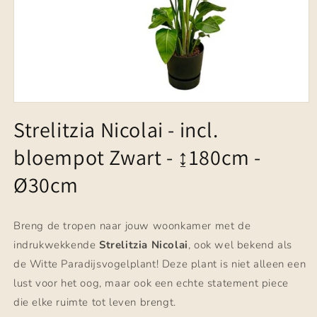
Media
1
Strelitzia Nicolai - incl.
openen
in
bloempot Zwart - ↨180cm -
modaal
Ø30cm
Breng de tropen naar jouw woonkamer met de
indrukwekkende
Strelitzia Nicolai
, ook wel bekend als
de Witte Paradijsvogelplant! Deze plant is niet alleen een
lust voor het oog, maar ook een echte statement piece
die elke ruimte tot leven brengt.