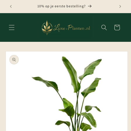
Meteen
naar de
10% op je eerste bestelling?
content
Winkelwagen
Ga direct naar
productinformatie