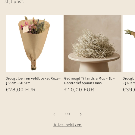
stijl past.
Droogbloemen veldboeket Roze -
Gedroogd Tillandsia Mos – 1L –
Droogb
↨35cm - Ø15cm
Decoratief Spaans mos
- ↨60c
Normale
€28,00 EUR
Normale
€10,00 EUR
Norm
€39,
prijs
prijs
prijs
van
1
/
3
Alles bekijken