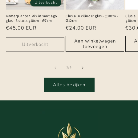
Uitverkocht
Kamerplanten Mix in santiago
Clusia In cilinder glas - ↨30cm -
Clusia i
glas - 3 stuks ↨10cm - Ø7cm
Ø12cm
↨10cm 
Normale
€45,00 EUR
Normale
€24,00 EUR
Norm
€30,
prijs
prijs
prijs
Aan winkelwagen
A
Uitverkocht
toevoegen
van
1
/
3
Alles bekijken