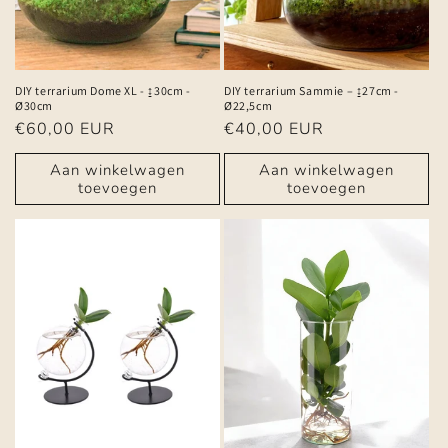
DIY terrarium Dome XL - ↨30cm -
DIY terrarium Sammie – ↨27cm -
Ø30cm
Ø22,5cm
Normale
€60,00 EUR
Normale
€40,00 EUR
prijs
prijs
Aan winkelwagen
Aan winkelwagen
toevoegen
toevoegen