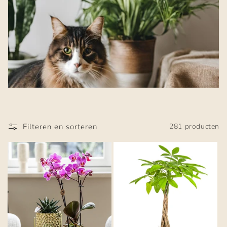
i
e
:
Filteren en sorteren
281 producten