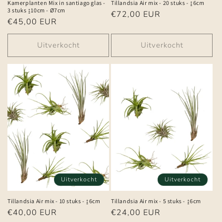
Kamerplanten Mix in santiago glas -
Tillandsia Air mix - 20 stuks - ↨6cm
3 stuks ↨10cm - Ø7cm
Normale
€72,00 EUR
Normale
€45,00 EUR
prijs
prijs
Uitverkocht
Uitverkocht
Uitverkocht
Uitverkocht
Tillandsia Air mix - 10 stuks - ↨6cm
Tillandsia Air mix - 5 stuks - ↨6cm
Normale
€40,00 EUR
Normale
€24,00 EUR