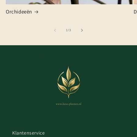
Orchideeën
D
van
1
/
3
Klantenservice