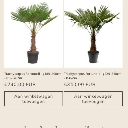
Trachycarpus Fortuneii - ↨180-200cm
Trachycarpus Fortuneii - ↨220-240cm
- Ø32-40cm
- Ø45cm
Normale
€240,00 EUR
Normale
€340,00 EUR
prijs
prijs
Aan winkelwagen
Aan winkelwagen
toevoegen
toevoegen
1
…
2
3
18