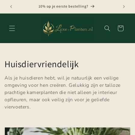
Meteen
naar de
GRATIS VERZENDING VANAF € 75,-
content
Winkelwagen
C
Huisdiervriendelijk
o
Als je huisdieren hebt, wil je natuurlijk een veilige
l
omgeving voor hen creëren. Gelukkig zijn er talloze
prachtige kamerplanten die niet alleen je interieur
l
opfleuren, maar ook veilig zijn voor je geliefde
viervoeters.
e
c
t