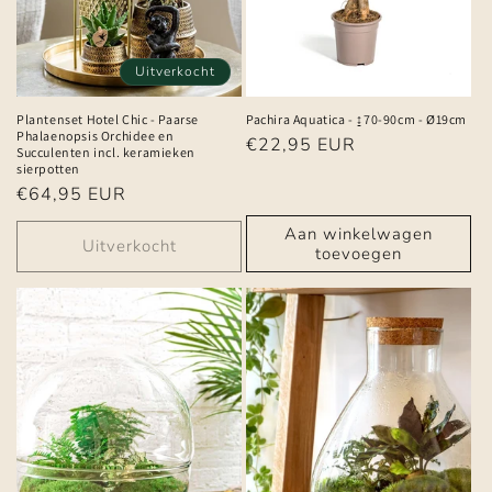
Uitverkocht
Plantenset Hotel Chic - Paarse
Pachira Aquatica - ↨70-90cm - Ø19cm
Phalaenopsis Orchidee en
Normale
€22,95 EUR
Succulenten incl. keramieken
prijs
sierpotten
Normale
€64,95 EUR
prijs
Aan winkelwagen
Uitverkocht
toevoegen