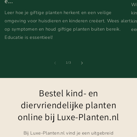
e...
Wi
Leer hoe je giftige planten herkent en een veilige
ki
omgeving voor huisdieren en kinderen creëert. Wees alert
ki
op symptomen en houd giftige planten buiten bereik.
ee
Educatie is essentieel!
van
1
/
3
Bestel kind- en
diervriendelijke planten
online bij Luxe-Planten.nl
Bij Luxe-Planten.nl vind je een uitgebreid