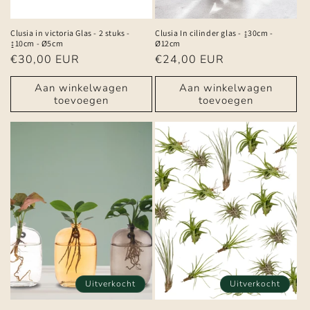
Clusia in victoria Glas - 2 stuks -
Clusia In cilinder glas - ↨30cm -
↨10cm - Ø5cm
Ø12cm
Normale
€30,00 EUR
Normale
€24,00 EUR
prijs
prijs
Aan winkelwagen
Aan winkelwagen
toevoegen
toevoegen
Uitverkocht
Uitverkocht