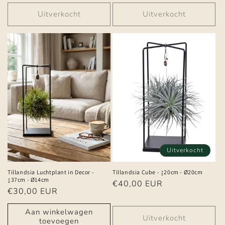
prijs
prijs
Uitverkocht
Uitverkocht
Uitverkocht
Tillandsia Luchtplant in Decor -
Tillandsia Cube - ↨20cm - Ø20cm
↨37cm - Ø14cm
Normale
€40,00 EUR
Normale
€30,00 EUR
prijs
prijs
Aan winkelwagen
Uitverkocht
toevoegen