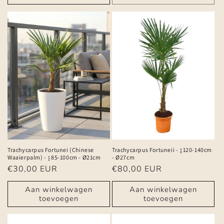
Trachycarpus Fortunei (Chinese
Trachycarpus Fortuneii - ↨120-140cm
Waaierpalm) - ↨85-100cm - Ø21cm
- Ø27cm
Normale
€30,00 EUR
Normale
€80,00 EUR
prijs
prijs
Aan winkelwagen
Aan winkelwagen
toevoegen
toevoegen