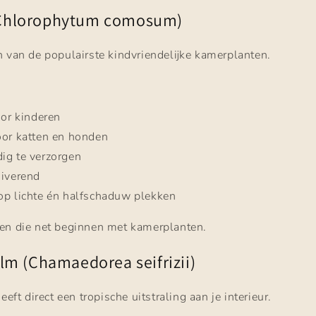
 (Chlorophytum comosum)
n van de populairste kindvriendelijke kamerplanten.
oor kinderen
oor katten en honden
ig te verzorgen
uiverend
op lichte én halfschaduw plekken
nen die net beginnen met kamerplanten.
m (Chamaedorea seifrizii)
t direct een tropische uitstraling aan je interieur.