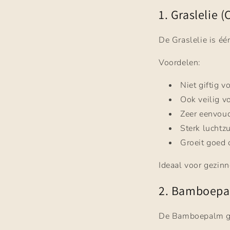
1. Graslelie
De Graslelie is éé
Voordelen:
Niet giftig v
Ook veilig v
Zeer eenvoud
Sterk luchtz
Groeit goed 
Ideaal voor gezin
2. Bamboepal
De Bamboepalm geef