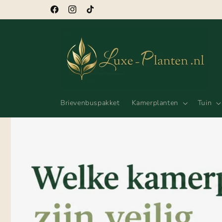
Meteen
naar de
Facebook
Instagram
TikTok
content
Brievenbuspakket
Kamerplanten
Tuin