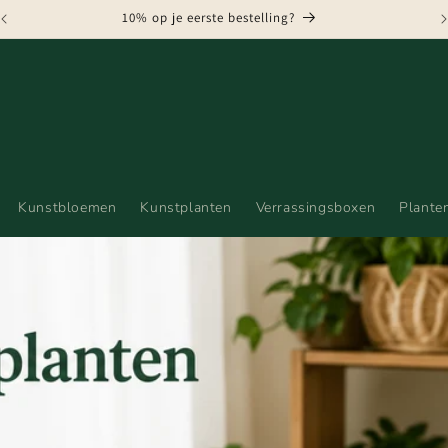
GRATIS VERZENDING VANAF € 75,-
Kunstbloemen
Kunstplanten
Verrassingsboxen
Plante