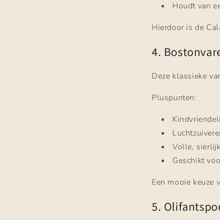
Houdt van ee
Hierdoor is de Ca
4. Bostonvare
Deze klassieke var
Pluspunten:
Kindvriendeli
Luchtzuiver
Volle, sierli
Geschikt voo
Een mooie keuze v
5. Olifantsp