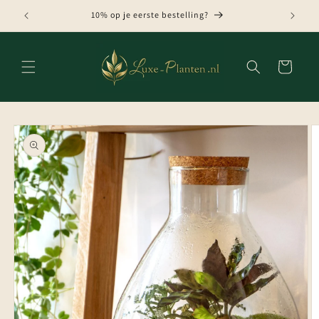
Meteen
naar de
10% op je eerste bestelling?
content
Winkelwagen
Ga direct naar
productinformatie