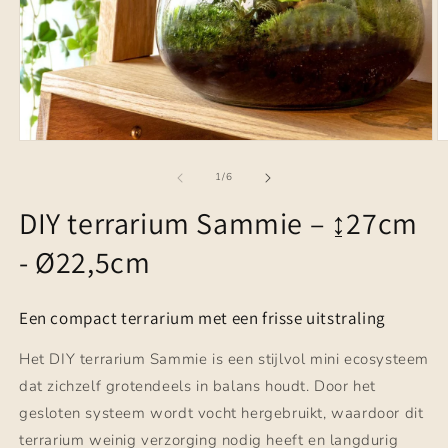
Media
M
1
2
openen
o
van
1
/
6
in
in
modaal
m
DIY terrarium Sammie – ↨27cm
- Ø22,5cm
Een compact terrarium met een frisse uitstraling
Het DIY terrarium Sammie is een stijlvol mini ecosysteem
dat zichzelf grotendeels in balans houdt. Door het
gesloten systeem wordt vocht hergebruikt, waardoor dit
terrarium weinig verzorging nodig heeft en langdurig