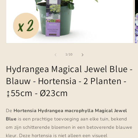
Media
M
1
2
openen
o
van
1
/
10
in
in
modaal
m
Hydrangea Magical Jewel Blue -
Blauw - Hortensia - 2 Planten -
↨55cm - Ø23cm
De
Hortensia Hydrangea macrophylla Magical Jewel
Blue
is een prachtige toevoeging aan elke tuin, bekend
om zijn schitterende bloemen in een betoverende blauwe
kleur. Deze hortensia is niet alleen een visueel