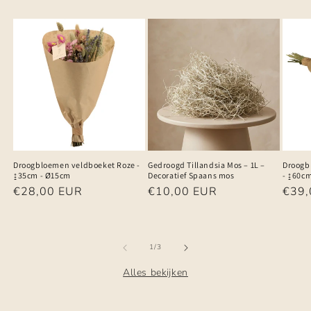
Droogbloemen veldboeket Roze -
Gedroogd Tillandsia Mos – 1L –
Droogb
↨35cm - Ø15cm
Decoratief Spaans mos
- ↨60c
Normale
€28,00 EUR
Normale
€10,00 EUR
Norm
€39,
prijs
prijs
prijs
van
1
/
3
Alles bekijken