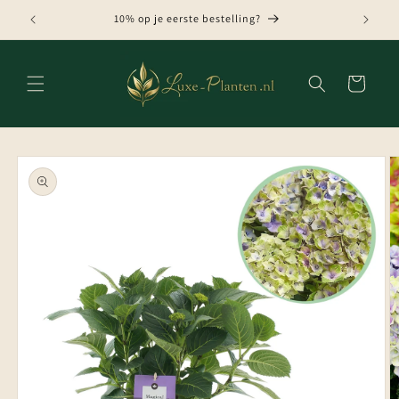
Meteen
naar de
10% op je eerste bestelling?
content
Winkelwagen
Ga direct naar
productinformatie