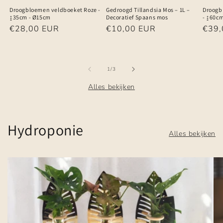
Droogbloemen veldboeket Roze -
Gedroogd Tillandsia Mos – 1L –
Droogb
↨35cm - Ø15cm
Decoratief Spaans mos
- ↨60c
Normale
€28,00 EUR
Normale
€10,00 EUR
Norm
€39,
prijs
prijs
prijs
van
1
/
3
Alles bekijken
Hydroponie
Alles bekijken