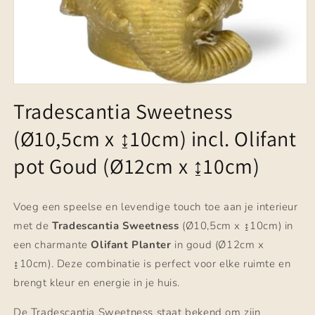
Media
1
Tradescantia Sweetness
openen
in
(Ø10,5cm x ↨10cm) incl. Olifant
modaal
pot Goud (Ø12cm x ↨10cm)
Voeg een speelse en levendige touch toe aan je interieur
met de
Tradescantia Sweetness
(Ø10,5cm x ↨10cm) in
een charmante
Olifant Planter
in goud (Ø12cm x
↨10cm). Deze combinatie is perfect voor elke ruimte en
brengt kleur en energie in je huis.
De Tradescantia Sweetness staat bekend om zijn