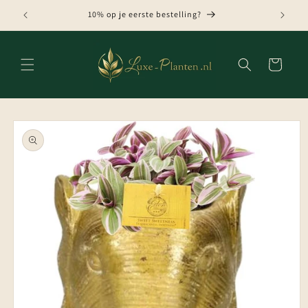
Meteen
naar de
10% op je eerste bestelling?
content
Winkelwagen
Ga direct naar
productinformatie