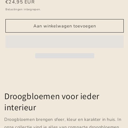
Normale
€24,95 EUR
prijs
Belastingen inbegrepen.
Aan winkelwagen toevoegen
Droogbloemen voor ieder
interieur
Droogbloemen brengen sfeer, kleur en karakter in huis. In
onze collectie vind je alles van compacte droogbloemen