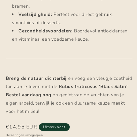
bramen.
Veelzijdigheid:
Perfect voor direct gebruik,
smoothies of desserts.
Gezondheidsvoordelen:
Boordevol antioxidanten
en vitamines, een voedzame keuze.
Breng de natuur dichterbij
en voeg een vleugje zoetheid
toe aan je leven met de
Rubus fruticosus 'Black Satin'
.
Bestel vandaag nog
en geniet van de vruchten van je
eigen arbeid, terwijl je ook een duurzame keuze maakt
voor het milieu!
Normale
€14,95 EUR
Uitverkocht
prijs
Belastingen inbegrepen.