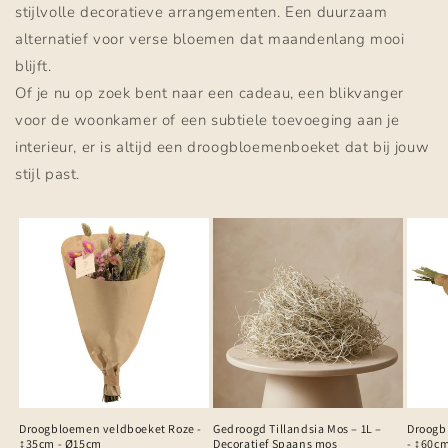
stijlvolle decoratieve arrangementen. Een duurzaam
alternatief voor verse bloemen dat maandenlang mooi
blijft.
Of je nu op zoek bent naar een cadeau, een blikvanger
voor de woonkamer of een subtiele toevoeging aan je
interieur, er is altijd een droogbloemenboeket dat bij jouw
stijl past.
Droogbloemen veldboeket Roze -
Gedroogd Tillandsia Mos – 1L –
Droogb
↨35cm - Ø15cm
Decoratief Spaans mos
- ↨60c