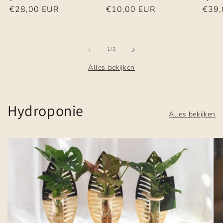
Normale
€28,00 EUR
Normale
€10,00 EUR
Norm
€39,
prijs
prijs
prijs
van
1
/
3
Alles bekijken
Hydroponie
Alles bekijken