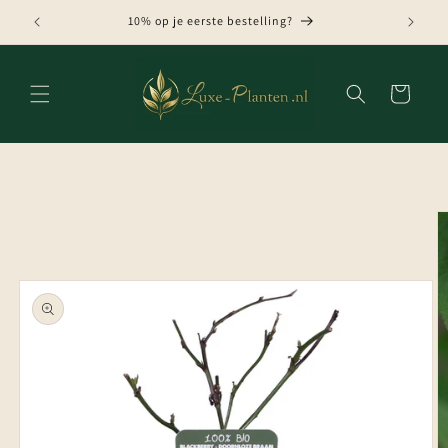
Meteen
naar de
10% op je eerste bestelling?
content
Winkelwagen
Ga direct naar
productinformatie