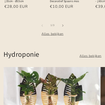
↨35cm - Ø15cm
Decoratief Spaans mos
- ↨60c
Normale
€28,00 EUR
Normale
€10,00 EUR
Norm
€39,
prijs
prijs
prijs
van
1
/
3
Alles bekijken
Hydroponie
Alles bekijken