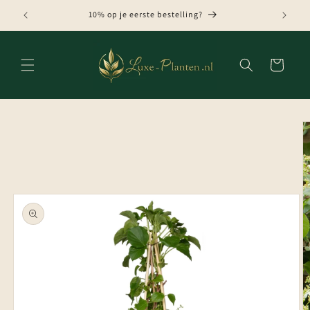
Meteen
naar de
10% op je eerste bestelling?
content
Winkelwagen
Ga direct naar
productinformatie