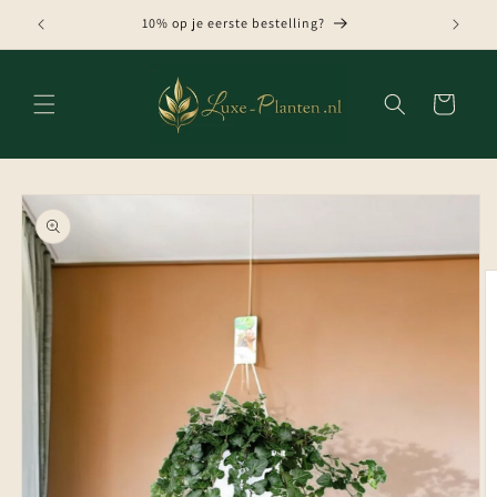
Meteen
naar de
10% op je eerste bestelling?
content
Winkelwagen
Ga direct naar
productinformatie