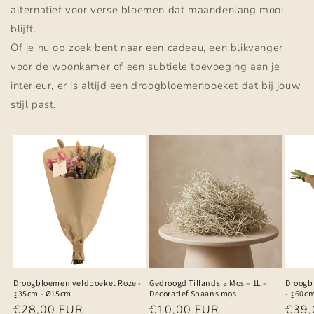
alternatief voor verse bloemen dat maandenlang mooi
blijft.
Of je nu op zoek bent naar een cadeau, een blikvanger
voor de woonkamer of een subtiele toevoeging aan je
interieur, er is altijd een droogbloemenboeket dat bij jouw
stijl past.
Droogbloemen veldboeket Roze -
Gedroogd Tillandsia Mos – 1L –
Droogb
↨35cm - Ø15cm
Decoratief Spaans mos
- ↨60c
Normale
€28,00 EUR
Normale
€10,00 EUR
Norm
€39,