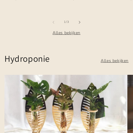
prijs
prijs
prijs
van
1
/
3
Alles bekijken
Hydroponie
Alles bekijken