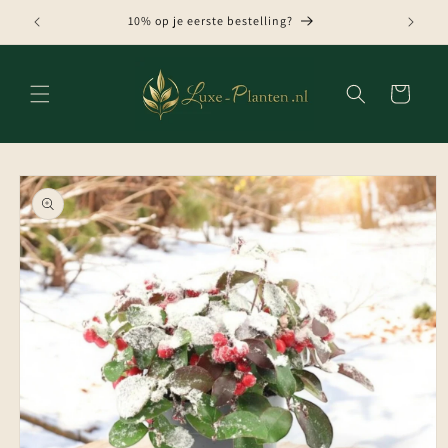
Meteen
naar de
10% op je eerste bestelling?
content
Winkelwagen
Ga direct naar
productinformatie