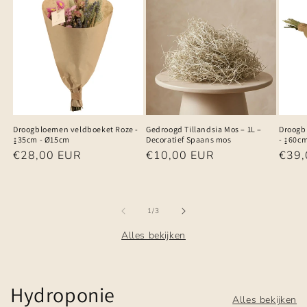
Droogbloemen veldboeket Roze -
Gedroogd Tillandsia Mos – 1L –
Droogb
↨35cm - Ø15cm
Decoratief Spaans mos
- ↨60c
Normale
€28,00 EUR
Normale
€10,00 EUR
Norm
€39,
prijs
prijs
prijs
van
1
/
3
Alles bekijken
Hydroponie
Alles bekijken