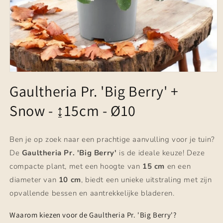
Media
1
Gaultheria Pr. 'Big Berry' +
openen
in
Snow - ↨15cm - Ø10
modaal
Ben je op zoek naar een prachtige aanvulling voor je tuin?
De
Gaultheria Pr. 'Big Berry'
is de ideale keuze! Deze
compacte plant, met een hoogte van
15 cm
en een
diameter van
10 cm
, biedt een unieke uitstraling met zijn
opvallende bessen en aantrekkelijke bladeren.
Waarom kiezen voor de Gaultheria Pr. 'Big Berry'?