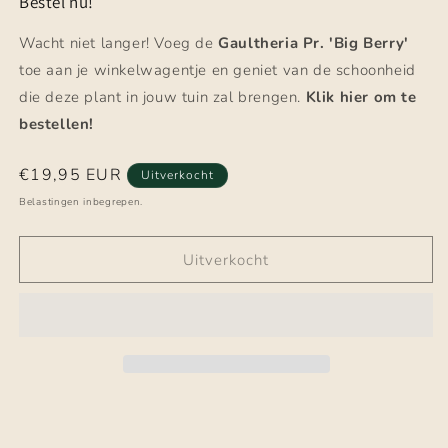
Bestel nu!
Wacht niet langer! Voeg de
Gaultheria Pr. 'Big Berry'
toe aan je winkelwagentje en geniet van de schoonheid
die deze plant in jouw tuin zal brengen.
Klik hier om te
bestellen!
Normale
€19,95 EUR
Uitverkocht
prijs
Belastingen inbegrepen.
Uitverkocht