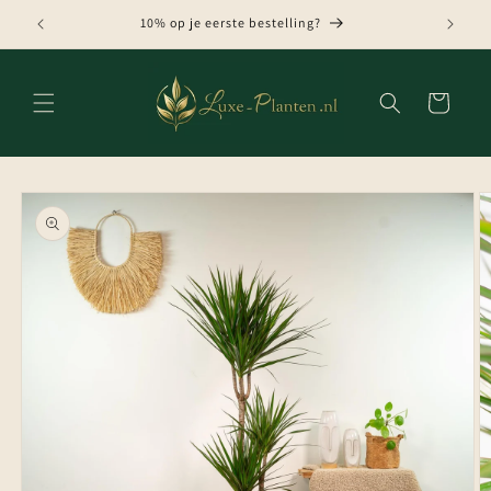
Meteen
naar de
10% op je eerste bestelling?
content
Winkelwagen
Ga direct naar
productinformatie