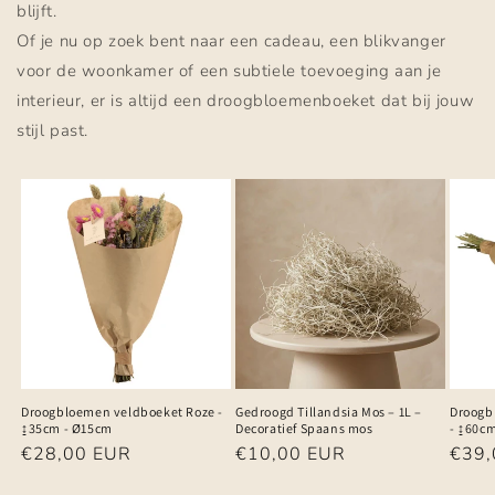
blijft.
Of je nu op zoek bent naar een cadeau, een blikvanger
voor de woonkamer of een subtiele toevoeging aan je
interieur, er is altijd een droogbloemenboeket dat bij jouw
stijl past.
Droogbloemen veldboeket Roze -
Gedroogd Tillandsia Mos – 1L –
Droogb
↨35cm - Ø15cm
Decoratief Spaans mos
- ↨60c
Normale
€28,00 EUR
Normale
€10,00 EUR
Norm
€39,
prijs
prijs
prijs