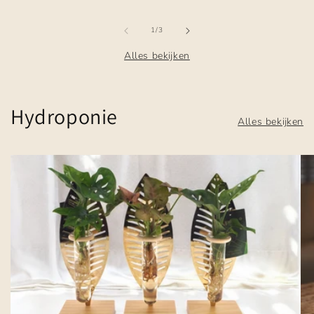
van
1
/
3
Alles bekijken
Hydroponie
Alles bekijken