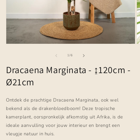
Media
M
1
2
openen
o
van
1
/
6
in
in
modaal
m
Dracaena Marginata - ↨120cm -
Ø21cm
Ontdek de prachtige Dracaena Marginata, ook wel
bekend als de drakenbloedboom! Deze tropische
kamerplant, oorspronkelijk afkomstig uit Afrika, is de
ideale aanvulling voor jouw interieur en brengt een
vleugje natuur in huis.