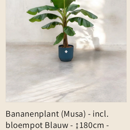
Media
1
Bananenplant (Musa) - incl.
openen
in
bloempot Blauw - ↨180cm -
modaal