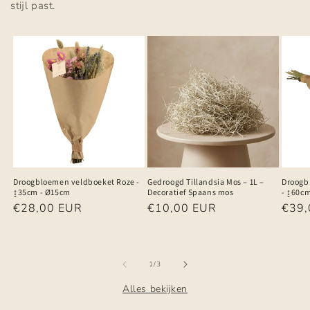
stijl past.
Droogbloemen veldboeket Roze -
Gedroogd Tillandsia Mos – 1L –
Droogb
↨35cm - Ø15cm
Decoratief Spaans mos
- ↨60c
Normale
€28,00 EUR
Normale
€10,00 EUR
Norm
€39,
prijs
prijs
prijs
van
1
/
3
Alles bekijken