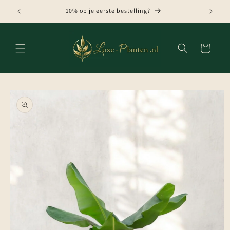
Meteen
naar de
10% op je eerste bestelling?
content
Winkelwagen
Ga direct naar
productinformatie