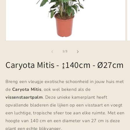
Media
M
1
2
openen
o
van
1
/
3
in
in
modaal
m
Caryota Mitis - ↨140cm - Ø27cm
Breng een vleugje exotische schoonheid in jouw huis met
de
Caryota Mitis
, ook wel bekend als de
vissenstaartpalm
. Deze unieke kamerplant heeft
opvallende bladeren die lijken op een visstaart en voegt
een luchtige, tropische sfeer toe aan elke ruimte. Met een
hoogte van 140 cm en een diameter van 27 cm is deze
plant een echte blikvanger.