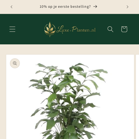
Meteen
naar de
10% op je eerste bestelling?
content
Winkelwagen
Ga direct naar
productinformatie