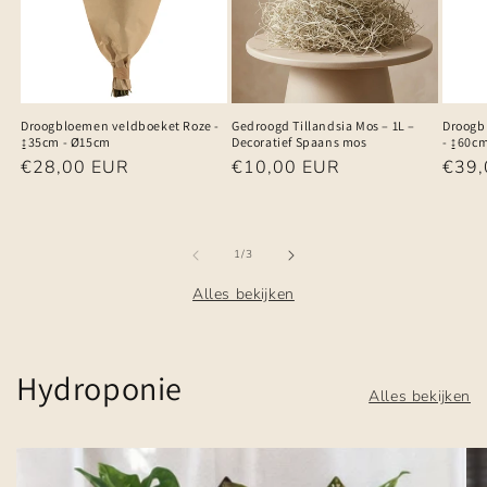
Droogbloemen veldboeket Roze -
Gedroogd Tillandsia Mos – 1L –
Droogb
↨35cm - Ø15cm
Decoratief Spaans mos
- ↨60c
Normale
€28,00 EUR
Normale
€10,00 EUR
Norm
€39,
prijs
prijs
prijs
van
1
/
3
Alles bekijken
Hydroponie
Alles bekijken