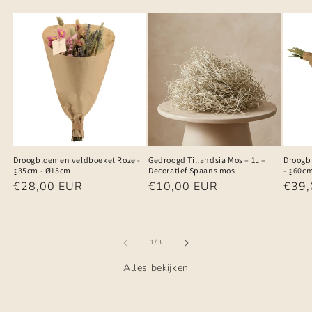
Droogbloemen veldboeket Roze -
Gedroogd Tillandsia Mos – 1L –
Droogb
↨35cm - Ø15cm
Decoratief Spaans mos
- ↨60c
Normale
€28,00 EUR
Normale
€10,00 EUR
Norm
€39,
prijs
prijs
prijs
van
1
/
3
Alles bekijken