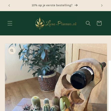
Meteen
naar de
10% op je eerste bestelling?
content
Winkelwagen
Ga direct naar
productinformatie