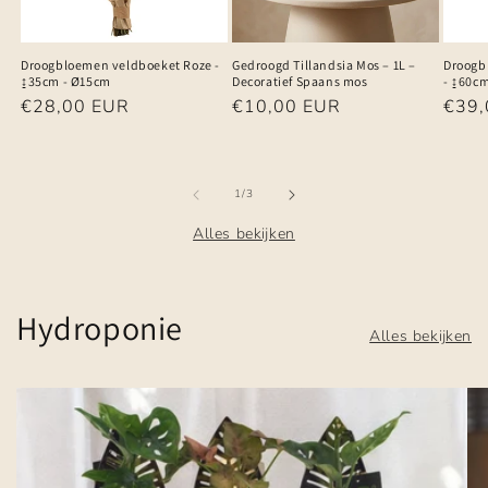
Droogbloemen veldboeket Roze -
Gedroogd Tillandsia Mos – 1L –
Droogb
↨35cm - Ø15cm
Decoratief Spaans mos
- ↨60c
Normale
€28,00 EUR
Normale
€10,00 EUR
Norm
€39,
prijs
prijs
prijs
van
1
/
3
Alles bekijken
Hydroponie
Alles bekijken