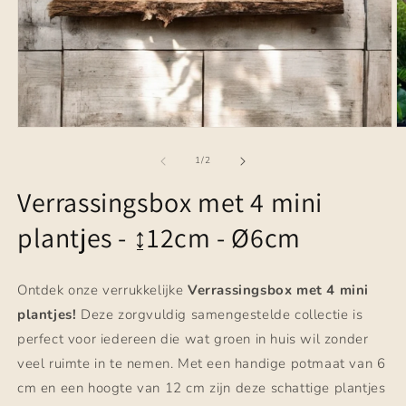
Media
M
1
2
openen
o
van
1
/
2
in
in
modaal
m
Verrassingsbox met 4 mini
plantjes - ↨12cm - Ø6cm
Ontdek onze verrukkelijke
Verrassingsbox met 4 mini
plantjes!
Deze zorgvuldig samengestelde collectie is
perfect voor iedereen die wat groen in huis wil zonder
veel ruimte in te nemen. Met een handige potmaat van 6
cm en een hoogte van 12 cm zijn deze schattige plantjes