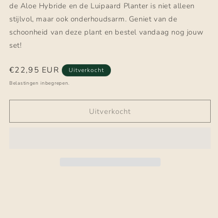
de Aloe Hybride en de Luipaard Planter is niet alleen
stijlvol, maar ook onderhoudsarm. Geniet van de
schoonheid van deze plant en bestel vandaag nog jouw
set!
Normale
€22,95 EUR
Uitverkocht
prijs
Belastingen inbegrepen.
Uitverkocht