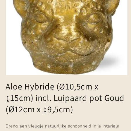
Media
1
Aloe Hybride (Ø10,5cm x
openen
in
↨15cm) incl. Luipaard pot Goud
modaal
(Ø12cm x ↨9,5cm)
Breng een vleugje natuurlijke schoonheid in je interieur