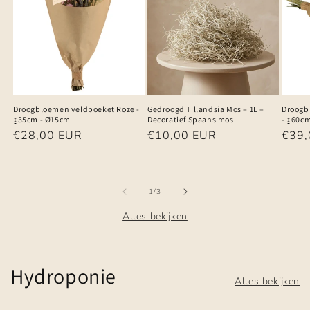
Droogbloemen veldboeket Roze -
Gedroogd Tillandsia Mos – 1L –
Droogb
↨35cm - Ø15cm
Decoratief Spaans mos
- ↨60c
Normale
€28,00 EUR
Normale
€10,00 EUR
Norm
€39,
prijs
prijs
prijs
van
1
/
3
Alles bekijken
Hydroponie
Alles bekijken