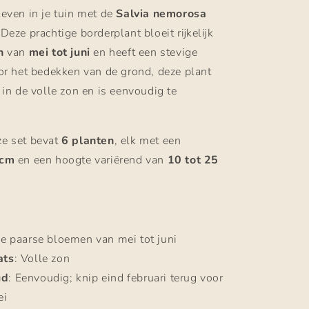
leven in je tuin met de
Salvia nemorosa
 Deze prachtige borderplant bloeit rijkelijk
n
van
mei tot juni
en heeft een stevige
oor het bedekken van de grond, deze plant
 in de volle zon en is eenvoudig te
ze set bevat
6 planten
, elk met een
 cm
en een hoogte variërend van
10 tot 25
jke paarse bloemen van mei tot juni
ats
: Volle zon
ud
: Eenvoudig; knip eind februari terug voor
ei