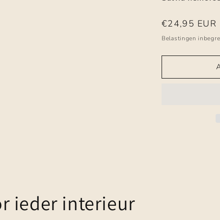
Normale
€24,95 EUR
prijs
Belastingen inbegr
 ieder interieur