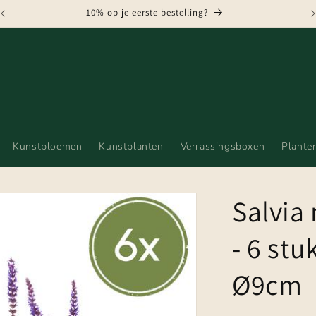
GRATIS VERZENDING VANAF € 75,-
Kunstbloemen
Kunstplanten
Verrassingsboxen
Plante
Salvia 
- 6 stu
Ø9cm