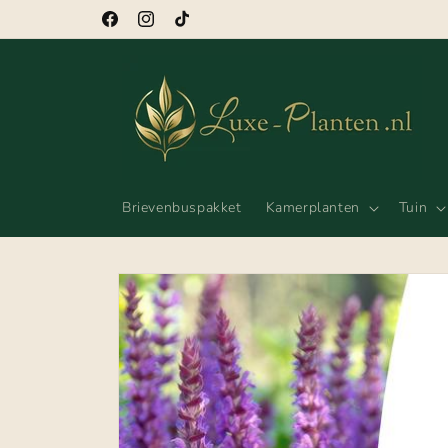
Meteen
naar de
Facebook
Instagram
TikTok
content
Brievenbuspakket
Kamerplanten
Tuin
Ga direct naar
productinformatie