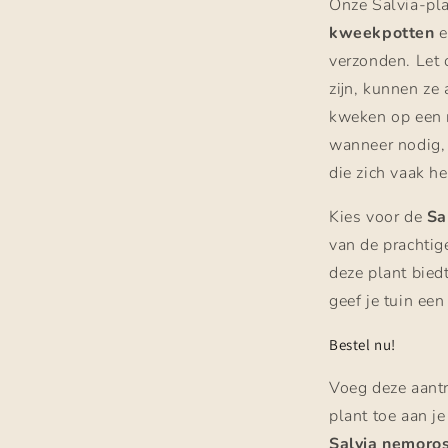
Onze Salvia-pl
kweekpotten
e
verzonden. Let
zijn, kunnen ze
kweken op een n
wanneer nodig, 
die zich vaak he
Kies voor de
Sa
van de prachtig
deze plant bied
geef je tuin een
Bestel nu!
Voeg deze aantr
plant toe aan j
Salvia nemoros