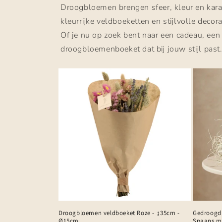
Droogbloemen brengen sfeer, kleur en karak
kleurrijke veldboeketten en stijlvolle dec
Of je nu op zoek bent naar een cadeau, een 
droogbloemenboeket dat bij jouw stijl past
Droogbloemen veldboeket Roze - ↨35cm -
Gedroogd 
Ø15cm
Spaans m