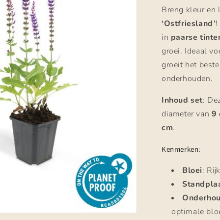
Breng kleur en 
‘Ostfriesland’
!
in
paarse tinte
groei. Ideaal v
groeit het beste
onderhouden.
Inhoud set
: De
diameter van
9
cm
.
Kenmerken:
Bloei
: Ri
Standpla
Onderho
optimale blo