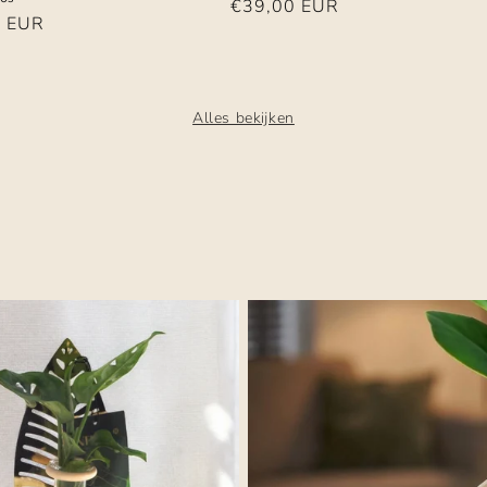
Normale
€39,00 EUR
e
0 EUR
prijs
Alles bekijken