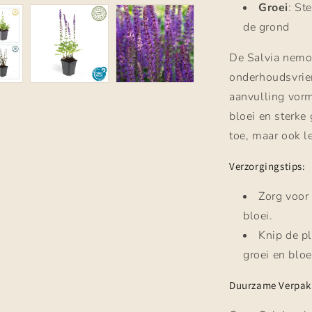
Groei
: St
de grond
De Salvia nemor
onderhoudsvrien
aanvulling vormt
bloei en sterke 
toe, maar ook l
Verzorgingstips:
Zorg voor
bloei.
Knip de pl
groei en bloe
Duurzame Verpak