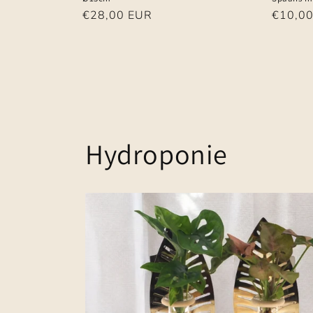
Normale
€28,00 EUR
Normal
€10,0
prijs
prijs
Hydroponie