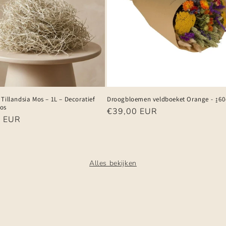
Tillandsia Mos – 1L – Decoratief
Droogbloemen veldboeket Orange - ↨6
os
Normale
€39,00 EUR
e
0 EUR
prijs
Alles bekijken