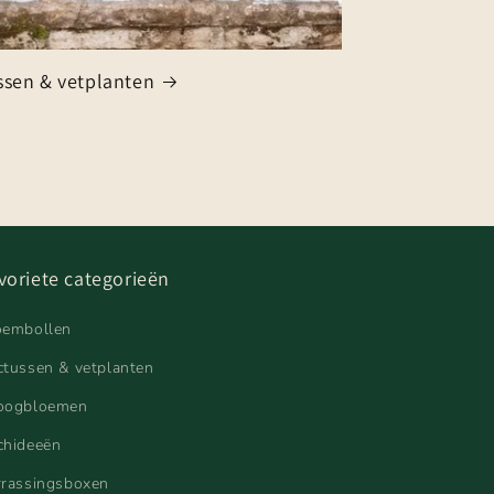
ssen & vetplanten
voriete categorieën
oembollen
ctussen & vetplanten
oogbloemen
chideeën
rrassingsboxen