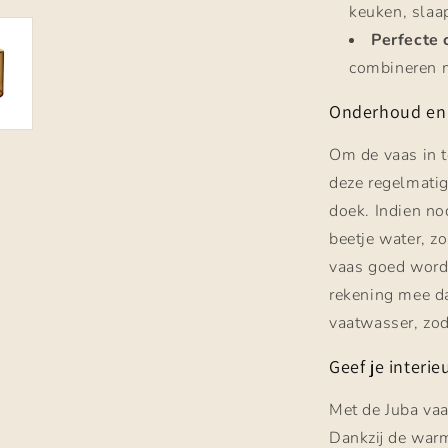
keuken, slaa
Perfecte 
combineren m
Onderhoud en 
Om de vaas in 
deze regelmati
doek. Indien no
beetje water, zo
vaas goed wordt
rekening mee da
vaatwasser, zod
Geef je interie
Met de Juba vaas
Dankzij de warm