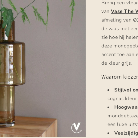
Breng een vleug
van
Vase The 
afmeting van Ø
de vaas met ee
zie hoe hij hel
deze mondgebla
accent toe aan 
de kleur
grijs
.
Waarom kiezen
Stijlvol 
cognac kleur 
Hoogwaar
mondgeblazen
een luxe uits
Veelzijdi