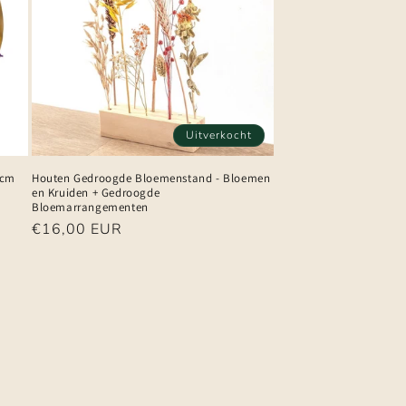
Uitverkocht
0cm
Houten Gedroogde Bloemenstand - Bloemen
en Kruiden + Gedroogde
Bloemarrangementen
Normale
€16,00 EUR
prijs