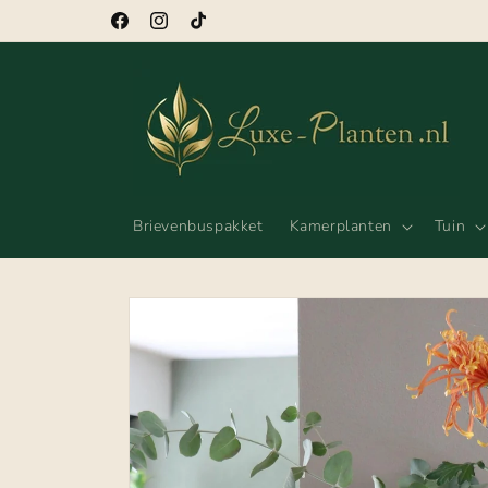
Meteen
naar de
Facebook
Instagram
TikTok
content
Brievenbuspakket
Kamerplanten
Tuin
Ga direct naar
productinformatie