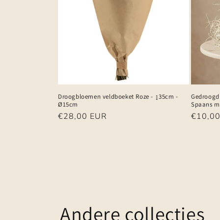
Droogbloemen veldboeket Roze - ↨35cm -
Gedroogd 
Ø15cm
Spaans m
Normale
€28,00 EUR
Normal
€10,0
prijs
prijs
Andere collecties