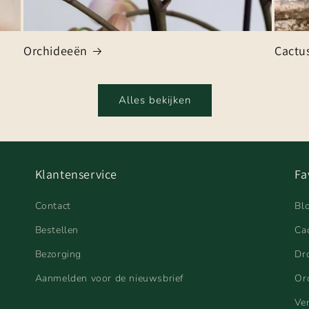
Orchideeën
Cactu
Alles bekijken
Klantenservice
Fa
Contact
Bl
Bestellen
Ca
Bezorging
Dr
Aanmelden voor de nieuwsbrief
Or
Ve