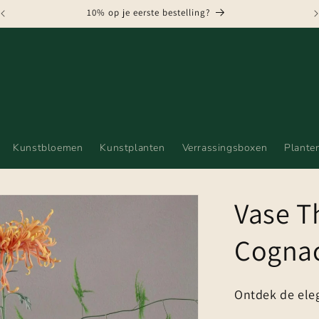
GRATIS VERZENDING VANAF € 75,-
Kunstbloemen
Kunstplanten
Verrassingsboxen
Plante
Vase T
Cognac
Ontdek de ele