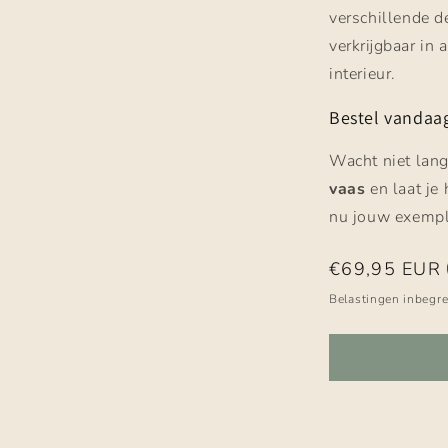
verschillende de
verkrijgbaar in 
interieur.
Bestel vandaa
Wacht niet lang
vaas
en laat je 
nu jouw exempl
Normale
€69,95 EUR
prijs
Belastingen inbegr