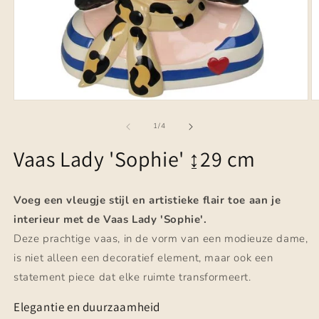
Media
M
1
2
openen
o
van
1
/
4
in
in
modaal
m
Vaas Lady 'Sophie' ↨29 cm
Voeg een vleugje stijl en artistieke flair toe aan je
interieur met de Vaas Lady 'Sophie'.
Deze prachtige vaas, in de vorm van een modieuze dame,
is niet alleen een decoratief element, maar ook een
statement piece dat elke ruimte transformeert.
Elegantie en duurzaamheid