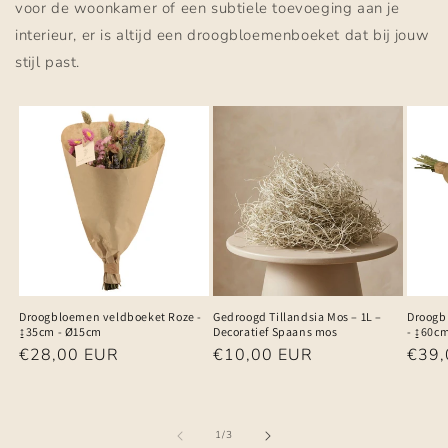
voor de woonkamer of een subtiele toevoeging aan je
interieur, er is altijd een droogbloemenboeket dat bij jouw
stijl past.
Droogbloemen veldboeket Roze -
Gedroogd Tillandsia Mos – 1L –
Droogb
↨35cm - Ø15cm
Decoratief Spaans mos
- ↨60c
Normale
€28,00 EUR
Normale
€10,00 EUR
Norm
€39,
prijs
prijs
prijs
van
1
/
3