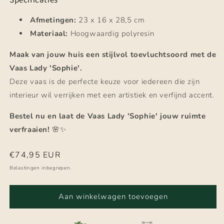
Afmetingen:
23 x 16 x 28,5 cm
Materiaal:
Hoogwaardig polyresin
Maak van jouw huis een stijlvol toevluchtsoord met de
Vaas Lady 'Sophie'.
Deze vaas is de perfecte keuze voor iedereen die zijn
interieur wil verrijken met een artistiek en verfijnd accent.
Bestel nu en laat de Vaas Lady 'Sophie' jouw ruimte
verfraaien!
🌸✨
Normale
€74,95 EUR
prijs
Belastingen inbegrepen.
Aan winkelwagen toevoegen