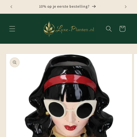
Meteen
naar de
10% op je eerste bestelling?
content
Winkelwagen
Ga direct naar
productinformatie