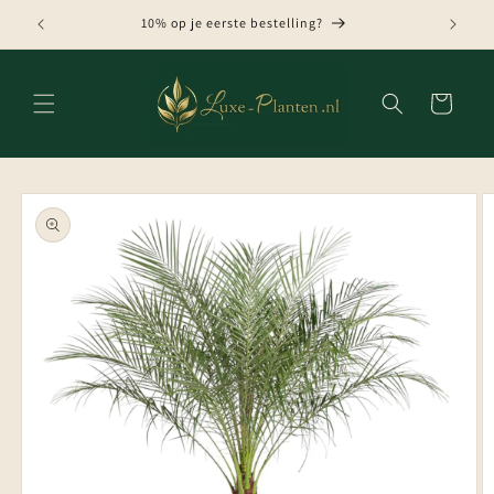
Meteen
naar de
10% op je eerste bestelling?
content
Winkelwagen
Ga direct naar
productinformatie