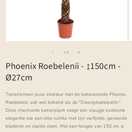
Media
M
1
2
openen
o
van
1
/
4
in
in
modaal
m
Phoenix Roebelenii - ↨150cm -
Ø27cm
Transformeer jouw interieur met de betoverende Phoenix
Roebelenii, ook wel bekend als de "Dwergdadelpalm."
Deze charmante kamerplant voegt een vleugje exotische
elegantie toe aan elke ruimte met zijn verfijnde, geveerde
bladeren en slanke stam. Met een hoogte van 150 cm is