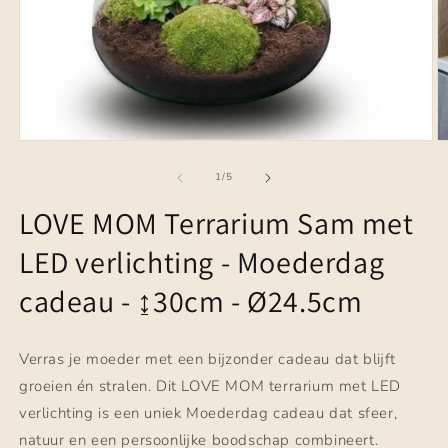
Media
M
1
2
openen
o
van
1
/
5
in
in
modaal
m
LOVE MOM Terrarium Sam met
LED verlichting - Moederdag
cadeau - ↨30cm - Ø24.5cm
Verras je moeder met een bijzonder cadeau dat blijft
groeien én stralen. Dit LOVE MOM terrarium met LED
verlichting is een uniek Moederdag cadeau dat sfeer,
natuur en een persoonlijke boodschap combineert.