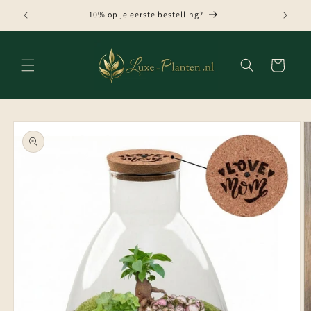
Meteen
naar de
10% op je eerste bestelling?
content
Winkelwagen
Ga direct naar
productinformatie