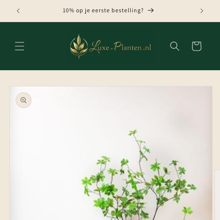
Meteen
naar de
10% op je eerste bestelling?
content
Winkelwagen
Ga direct naar
productinformatie