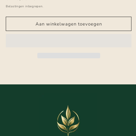
prijs
Belastingen inbegrepen.
Aan winkelwagen toevoegen