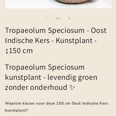
Media
1
openen
van
1
/
6
in
modaal
Tropaeolum Speciosum - Oost
Indische Kers - Kunstplant -
↨150 cm
Tropaeolum Speciosum
kunstplant - levendig groen
zonder onderhoud ✨
Waarom kiezen voor deze 150 cm Oost Indische Kers
kunstplant?