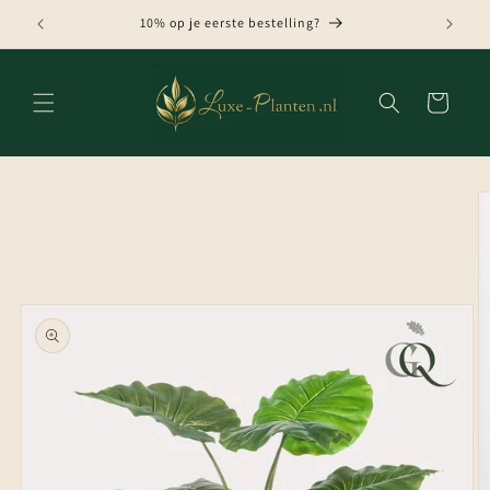
Meteen
naar de
10% op je eerste bestelling?
content
Winkelwagen
Ga direct naar
productinformatie