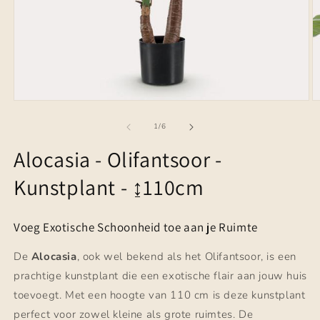
Media
M
1
2
openen
o
van
1
/
6
in
in
modaal
m
Alocasia - Olifantsoor -
Kunstplant - ↨110cm
Voeg Exotische Schoonheid toe aan je Ruimte
De
Alocasia
, ook wel bekend als het Olifantsoor, is een
prachtige kunstplant die een exotische flair aan jouw huis
toevoegt. Met een hoogte van 110 cm is deze kunstplant
perfect voor zowel kleine als grote ruimtes. De