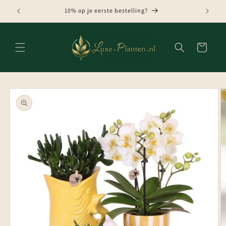
Meteen
naar de
10% op je eerste bestelling?
content
Winkelwagen
Ga direct naar
productinformatie