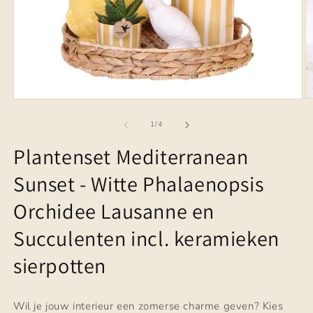
M
Media
2
1
o
openen
van
1
/
4
in
in
m
modaal
Plantenset Mediterranean
Sunset - Witte Phalaenopsis
Orchidee Lausanne en
Succulenten incl. keramieken
sierpotten
Wil je jouw interieur een zomerse charme geven? Kies