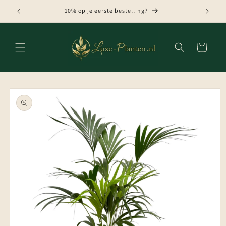
Meteen
naar de
10% op je eerste bestelling?
content
Winkelwagen
Ga direct naar
productinformatie