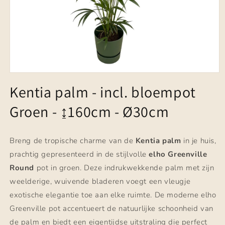
Media
1
Kentia palm - incl. bloempot
openen
in
Groen - ↨160cm - Ø30cm
modaal
Breng de tropische charme van de
Kentia palm
in je huis,
prachtig gepresenteerd in de stijlvolle
elho Greenville
Round
pot in groen. Deze indrukwekkende palm met zijn
weelderige, wuivende bladeren voegt een vleugje
exotische elegantie toe aan elke ruimte. De moderne elho
Greenville pot accentueert de natuurlijke schoonheid van
de palm en biedt een eigentijdse uitstraling die perfect