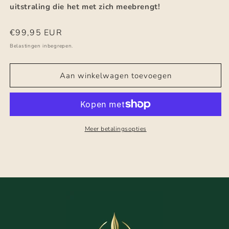
uitstraling die het met zich meebrengt!
Normale
€99,95 EUR
prijs
Belastingen inbegrepen.
Aan winkelwagen toevoegen
Meer betalingsopties