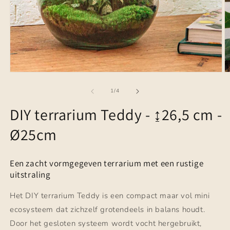
Media
M
1
2
openen
o
van
1
/
4
in
in
modaal
m
DIY terrarium Teddy - ↨26,5 cm -
Ø25cm
Een zacht vormgegeven terrarium met een rustige
uitstraling
Het DIY terrarium Teddy is een compact maar vol mini
ecosysteem dat zichzelf grotendeels in balans houdt.
Door het gesloten systeem wordt vocht hergebruikt,