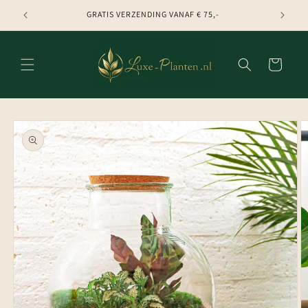
Meteen
naar de
GRATIS VERZENDING VANAF € 75,-
content
Winkelwagen
Ga direct naar
productinformatie