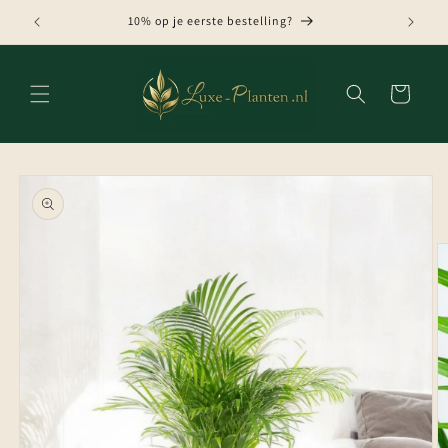
Meteen
naar de
10% op je eerste bestelling?
content
Winkelwagen
Ga direct naar
productinformatie