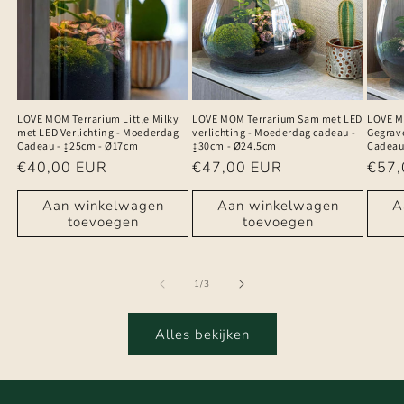
LOVE MOM Terrarium Little Milky
LOVE MOM Terrarium Sam met LED
LOVE M
met LED Verlichting - Moederdag
verlichting - Moederdag cadeau -
Gegrav
Cadeau - ↨25cm - Ø17cm
↨30cm - Ø24.5cm
Cadeau
Normale
€40,00 EUR
Normale
€47,00 EUR
Norm
€57,
prijs
prijs
prijs
Aan winkelwagen
Aan winkelwagen
A
toevoegen
toevoegen
van
1
/
3
Alles bekijken