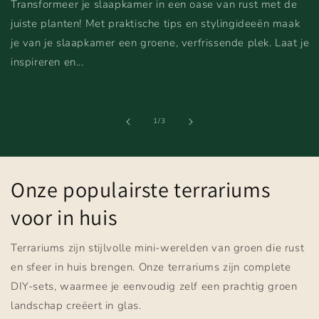
Transformeer je slaapkamer in een oase van rust met de
juiste planten! Met praktische tips en stylingideeën maak
je van je slaapkamer een groene, verfrissende plek. Laat je
inspireren en...
van
1
/
3
Onze populairste terrariums
voor in huis
Terrariums zijn stijlvolle mini-werelden van groen die rust
en sfeer in huis brengen. Onze terrariums zijn complete
DIY-sets, waarmee je eenvoudig zelf een prachtig groen
landschap creëert in glas.