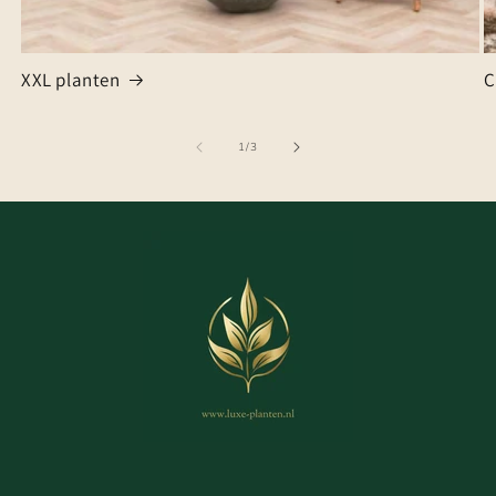
XXL planten
C
van
1
/
3