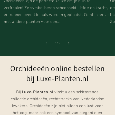
Orchideeën zijn de perfecte keuze om je huis te
On
verfraaien! Ze symboliseren schoonheid, liefde en kracht,
or
en kunnen overal in huis worden geplaatst. Combineer ze
bl
met andere planten voor een...
Zo
van
1
/
3
Orchideeën online bestellen
bij Luxe-Planten.nl
Bij
Luxe-Planten.nl
vindt u een schitterende
collectie orchideeën, rechtstreeks van Nederlandse
kwekers. Orchideeën zijn niet alleen een lust voor
het oog, maar ook een symbool van elegantie en