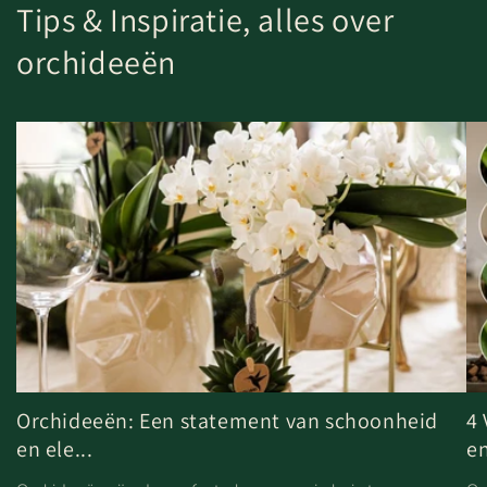
Tips & Inspiratie, alles over
orchideeën
Orchideeën: Een statement van schoonheid
4
en ele...
en