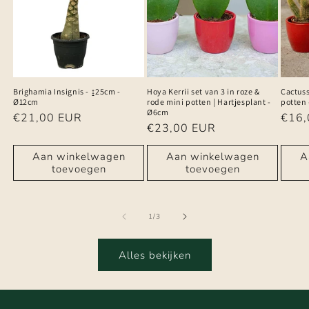
Brighamia Insignis - ↨25cm -
Hoya Kerrii set van 3 in roze &
Cactuss
Ø12cm
rode mini potten | Hartjesplant -
potten
Ø6cm
Normale
€21,00 EUR
Norm
€16,
Normale
€23,00 EUR
prijs
prijs
prijs
Aan winkelwagen
Aan winkelwagen
A
toevoegen
toevoegen
van
1
/
3
Alles bekijken