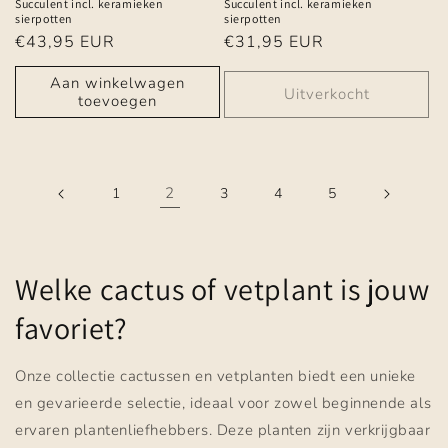
Succulent incl. keramieken
Succulent incl. keramieken
sierpotten
sierpotten
Normale
€43,95 EUR
Normale
€31,95 EUR
prijs
prijs
Aan winkelwagen
Uitverkocht
toevoegen
2
1
3
4
5
Welke cactus of vetplant is jouw
favoriet?
Onze collectie cactussen en vetplanten biedt een unieke
en gevarieerde selectie, ideaal voor zowel beginnende als
ervaren plantenliefhebbers. Deze planten zijn verkrijgbaar