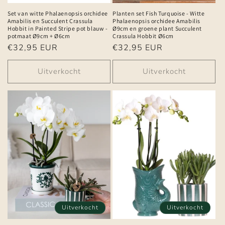
Set van witte Phalaenopsis orchidee
Planten set Fish Turquoise - Witte
Amabilis en Succulent Crassula
Phalaenopsis orchidee Amabilis
Hobbit in Painted Stripe pot blauw -
Ø9cm en groene plant Succulent
potmaat Ø9cm + Ø6cm
Crassula Hobbit Ø6cm
Normale
€32,95 EUR
Normale
€32,95 EUR
prijs
prijs
Uitverkocht
Uitverkocht
Uitverkocht
Uitverkocht