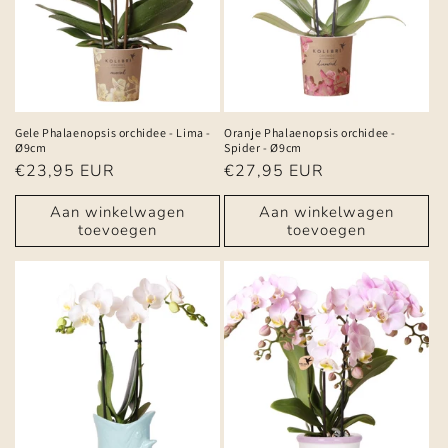
Gele Phalaenopsis orchidee - Lima -
Oranje Phalaenopsis orchidee -
Ø9cm
Spider - Ø9cm
Normale
€23,95 EUR
Normale
€27,95 EUR
prijs
prijs
Aan winkelwagen
Aan winkelwagen
toevoegen
toevoegen