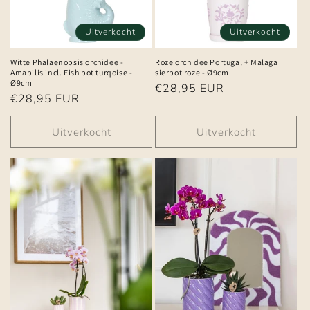
Uitverkocht
Uitverkocht
Witte Phalaenopsis orchidee -
Roze orchidee Portugal + Malaga
Amabilis incl. Fish pot turqoise -
sierpot roze - Ø9cm
Ø9cm
Normale
€28,95 EUR
Normale
€28,95 EUR
prijs
prijs
Uitverkocht
Uitverkocht