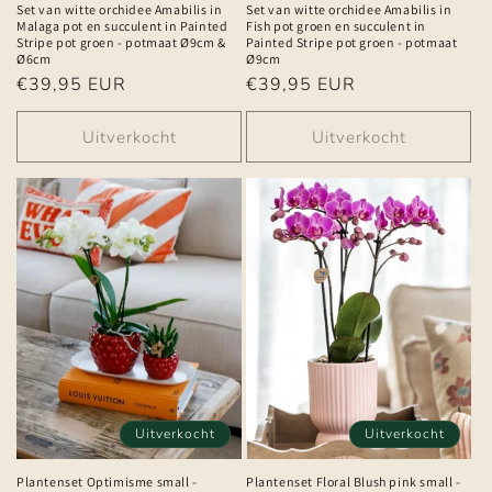
Set van witte orchidee Amabilis in
Set van witte orchidee Amabilis in
Malaga pot en succulent in Painted
Fish pot groen en succulent in
Stripe pot groen - potmaat Ø9cm &
Painted Stripe pot groen - potmaat
Ø6cm
Ø9cm
Normale
€39,95 EUR
Normale
€39,95 EUR
prijs
prijs
Uitverkocht
Uitverkocht
Uitverkocht
Uitverkocht
Plantenset Optimisme small -
Plantenset Floral Blush pink small -