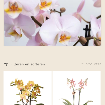
i
e
:
Filteren en sorteren
65 producten