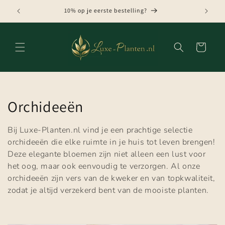
Meteen
naar de
GRATIS VERZENDING VANAF € 75,-
content
Winkelwagen
C
Orchideeën
o
Bij Luxe-Planten.nl vind je een prachtige selectie
l
orchideeën die elke ruimte in je huis tot leven brengen!
Deze elegante bloemen zijn niet alleen een lust voor
l
het oog, maar ook eenvoudig te verzorgen. Al onze
orchideeën zijn vers van de kweker en van topkwaliteit,
e
zodat je altijd verzekerd bent van de mooiste planten.
c
t