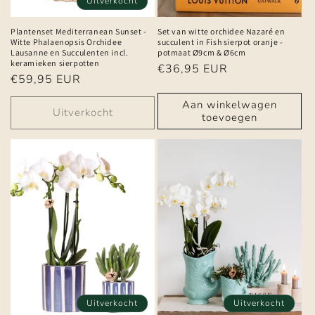
Uitverkocht
Plantenset Mediterranean Sunset -
Set van witte orchidee Nazaré en
Witte Phalaenopsis Orchidee
succulent in Fish sierpot oranje -
Lausanne en Succulenten incl.
potmaat Ø9cm & Ø6cm
keramieken sierpotten
Normale
€36,95 EUR
Normale
€59,95 EUR
prijs
prijs
Aan winkelwagen
Uitverkocht
toevoegen
Uitverkocht
Uitverkocht