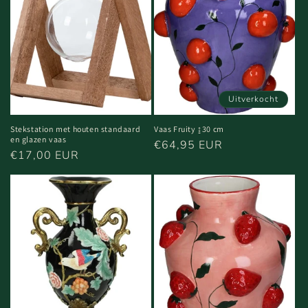
Uitverkocht
Stekstation met houten standaard
Vaas Fruity ↨30 cm
en glazen vaas
Normale
€64,95 EUR
Normale
€17,00 EUR
prijs
prijs