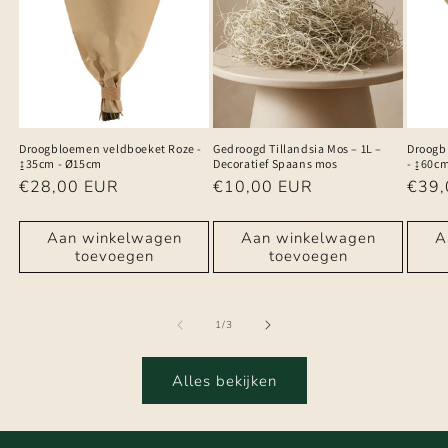
Droogbloemen veldboeket Roze -
Gedroogd Tillandsia Mos – 1L –
Droogb
↨35cm - Ø15cm
Decoratief Spaans mos
- ↨60c
Normale
€28,00 EUR
Normale
€10,00 EUR
Norm
€39,
prijs
prijs
prijs
Aan winkelwagen
Aan winkelwagen
A
toevoegen
toevoegen
van
1
/
3
Alles bekijken